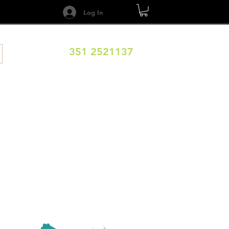
Log In
351 2521137
DESTINOS
CALENDARIO
Términos y Condiciones