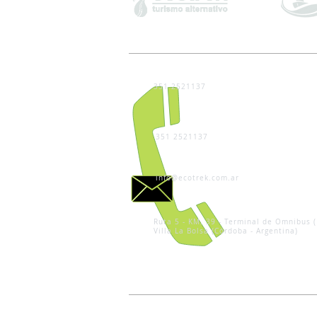
351 2521137
351 2521137
info@ecotrek.com.ar
Ruta 5 - KM. 39 - Terminal de Omnibus (
Villa La Bolsa (Córdoba - Argentina)