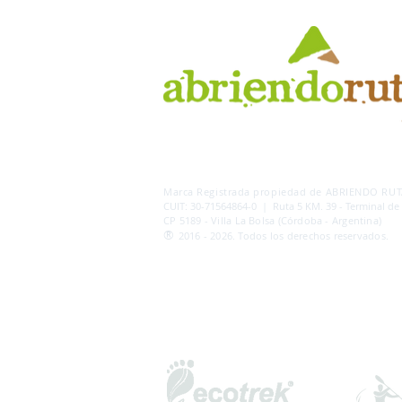
AB
RI
ENDORUTAS.COM E.V.T.
- LEG.17.126 - DI
Marca Registrada propiedad de ABRIENDO RUTA
CUIT: 30-71564864-0 | Ruta 5 KM. 39 - Terminal de
CP 5189 - Villa La Bolsa (Córdoba - Argentina)
®
2016 - 2026. Todos los derechos reservados.