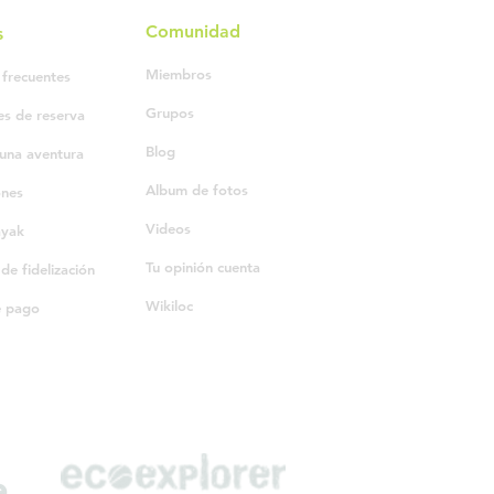
Comunidad
s
Miembros
 frecuentes
Grupos
es de reserva
Blog
una aventura
Album de fotos
ones
Videos
ayak
Tu opinión cuenta
e fidelización
Wikiloc
e pago