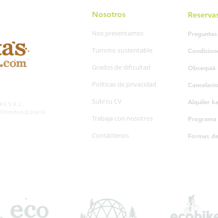
Nosotros
Reserva
Nos presentamos
Preguntas
Turismo sustentable
Condicion
Grados de dificultad
Obsequiá 
Políticas de privacidad
Cancelaci
SP. 595/20
Subí tu CV
Alquiler k
S S.R.L.
 Omnibus (Local 6)
Trabaja con nosotros
Programa d
Contáctenos
Formas d