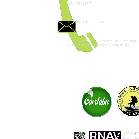
351 2521137
info@ecotrek.com.ar
Ruta 5 - KM. 39 - Terminal de Omnibus (
Villa La Bolsa (Córdoba - Argentina)
ABRIENDO 
Prestador