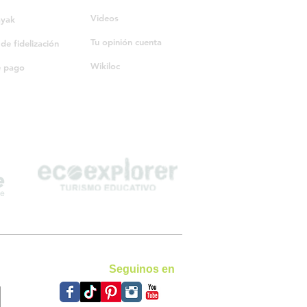
Videos
ayak
Tu opinión cuenta
e fidelización
Wikiloc
e pago
Seguinos en