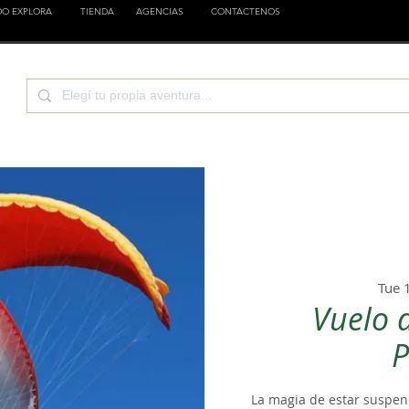
DO EXPLORA
TIENDA
AGENCIAS
CONTACTENOS
CIENCIA
EMPRESAS
FAMILIA
ESTILOS
Tue 
Vuelo 
P
La magia de estar suspend