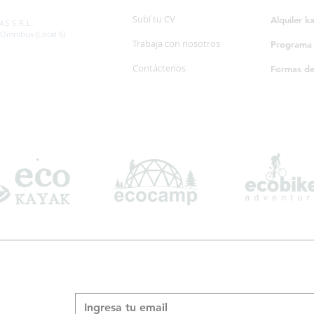
SP. 595/20
Subí tu CV
Alquiler k
S S.R.L.
 Omnibus (Local 6)
Trabaja con nosotros
Programa d
Contáctenos
Formas d
Suscribite a nuestro boletín informativo
*