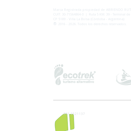
AB
RI
ENDORUTAS.COM E.V.T.
- LEG.17.126 - DI
Marca Registrada propiedad de ABRIENDO RUTA
CUIT: 30-71564864-0 | Ruta 5 KM. 39 - Terminal de
CP 5189 - Villa La Bolsa (Córdoba - Argentina)
®
2016 - 2026. Todos los derechos reservados.
351 2521137