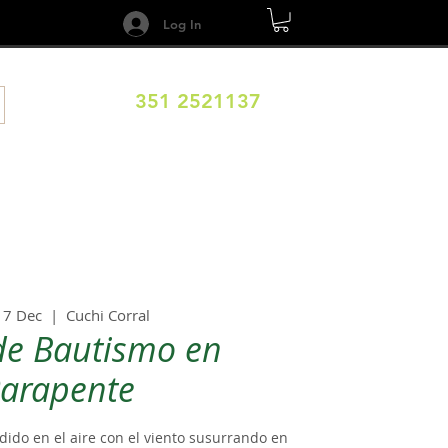
Log In
351 2521137
DESTINOS
CALENDARIO
Términos y Condiciones
17 Dec
  |  
Cuchi Corral
de Bautismo en
arapente
ido en el aire con el viento susurrando en