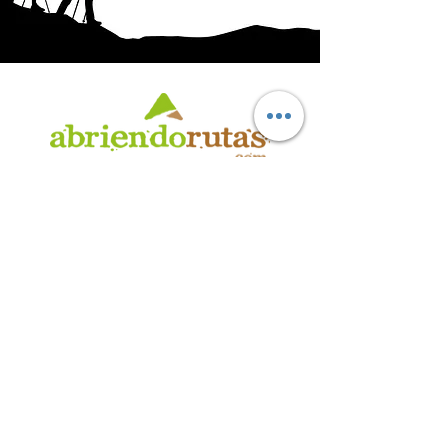
AB
RI
ENDORUTAS.COM E.V.T.
- LEG.17.126 - DISP. 595/20
Marca Registrada propiedad de ABRIENDO RUTAS S.R.L.
CUIT:
30-71564864-0
| Ruta 5 KM. 39 - Terminal de Omnibus (Local 6)
CP 5189 - Villa La Bolsa (Córdoba - Argentina)
®
2016 - 2026
. Todos los derechos reservados.
Suscribite a nuestro boletín
informativo
*