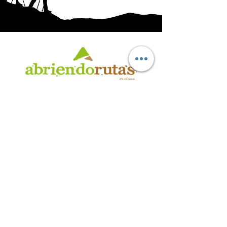
AB
RI
ENDORUTAS.COM E.V.T.
- LEG.17.126 - DISP. 595/20
Marca Registrada propiedad de ABRIENDO RUTAS S.R.L.
CUIT:
30-71564864-0
| Ruta 5 KM. 39 - Terminal de Omnibus (Local 6)
CP 5189 - Villa La Bolsa (Córdoba - Argentina)
®
2016 - 2026
. Todos los derechos reservados.
Suscribite a nuestro boletín
informativo
*