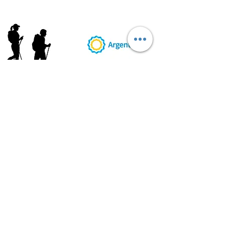
AB
RI
ENDORUTAS.COM E.V.T.
- LEG.17.126 - DISP. 595/20
Marca Registrada propiedad de ABRIENDO RUTAS S.R.L.
CUIT:
30-71564864-0
| Ruta 5 KM. 39 - Terminal de Omnibus (Local 6)
CP 5189 - Villa La Bolsa (Córdoba - Argentina)
®
2016 - 2026
. Todos los derechos reservados.