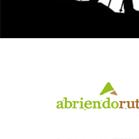
AB
RI
ENDORUTAS.COM E.V.T.
- LEG.17.126 - DI