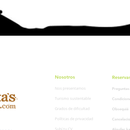
Nosotros
Reserva
Nos presentamos
Preguntas
Turismo sustentable
Condicion
Grados de dificultad
Obsequiá 
Políticas de privacidad
Cancelaci
SP. 595/20
Subí tu CV
Alquiler k