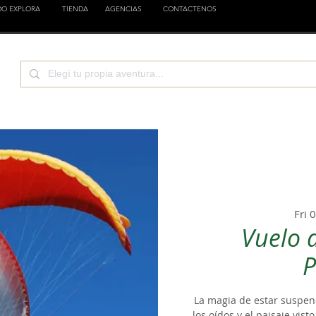
DO EXPLORA
TIENDA
AGENCIAS
CONTACTENOS
CIENCIA
EMPRESAS
FAMILIA
ESTILOS
Fri 
Vuelo 
P
La magia de estar suspend
los oídos y el paisaje vis