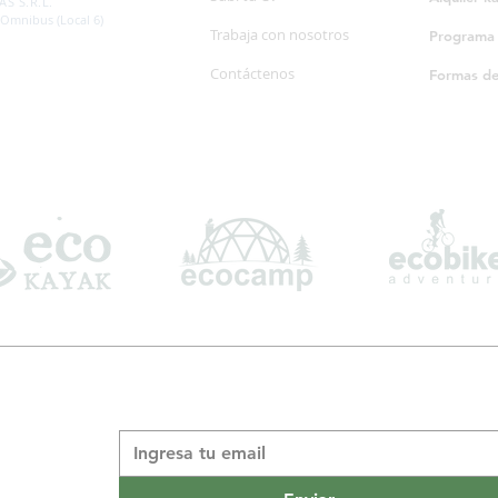
S S.R.L.
 Omnibus (Local 6)
Trabaja con nosotros
Programa d
Contáctenos
Formas d
Suscribite a nuestro boletín informativo
*