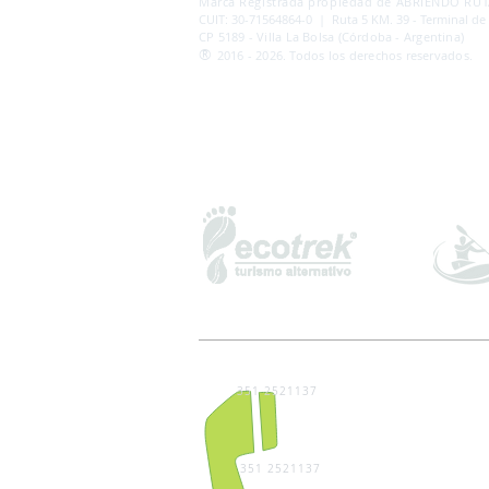
Marca Registrada propiedad de ABRIENDO RUTA
CUIT: 30-71564864-0 | Ruta 5 KM. 39 - Terminal de
CP 5189 - Villa La Bolsa (Córdoba - Argentina)
®
2016 - 2026. Todos los derechos reservados.
351 2521137
351 2521137