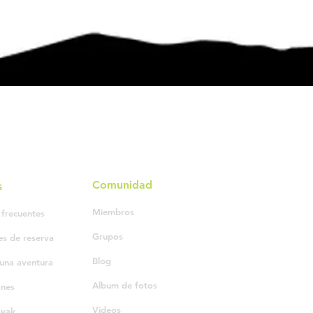
Comunidad
s
Miembros
 frecuentes
Grupos
es de reserva
Blog
una aventura
Album de fotos
ones
Videos
ayak