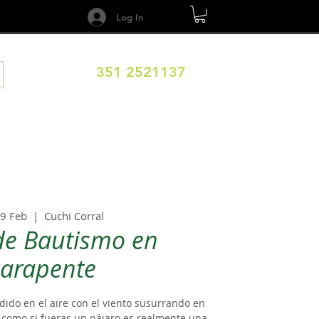
Log In
351 2521137
DESTINOS
CALENDARIO
Términos y Condiciones
09 Feb
  |  
Cuchi Corral
de Bautismo en
arapente
ido en el aire con el viento susurrando en
to como si fueras un pájaro es realmente una