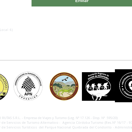
Enviar
Local 6)
RUTAS S.R.L. - Empresa de Viajes y Turismo (Leg. Nº 17.126 - Disp. Nº 595/20)
 de Servicios de Turismo Alternativo - Agencia Córdoba Turismo (Res.Nº 16/17 - 97
 de Servicios Turísticos del Parque Nacional Quebrada del Condorito - Administra