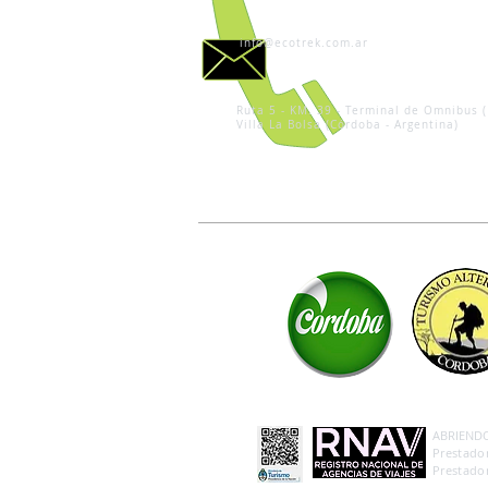
info@ecotrek.com.ar
Ruta 5 - KM. 39 - Terminal de Omnibus (
Villa La Bolsa (Córdoba - Argentina)
ABRIENDO 
Prestador
Prestador