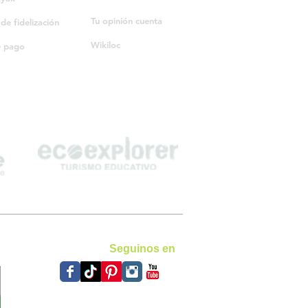
Tu opinión cuenta
e fidelización
Wikiloc
e pago
Seguinos en