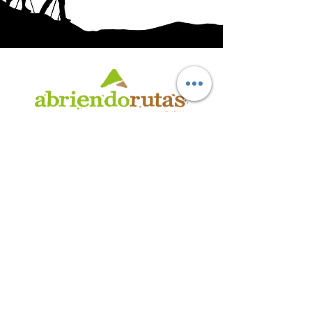
AB
RI
ENDORUTAS.COM E.V.T.
- LEG.17.126 - DISP. 595/20
Marca Registrada propiedad de ABRIENDO RUTAS S.R.L.
CUIT:
30-71564864-0
| Ruta 5 KM. 39 - Terminal de Omnibus (Local 6)
CP 5189 - Villa La Bolsa (Córdoba - Argentina)
®
2016 - 2026
. Todos los derechos reservados.
Suscribite a nuestro boletín
informativo
*