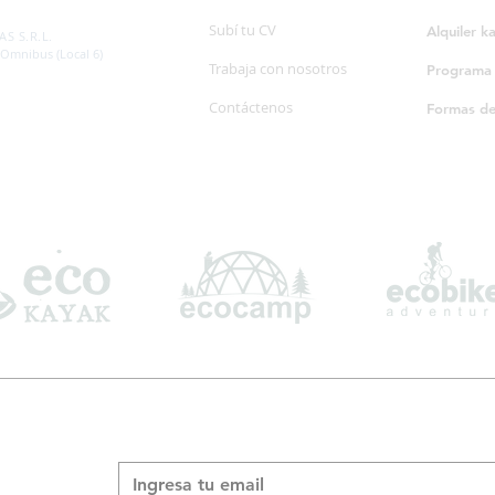
SP. 595/20
Subí tu CV
Alquiler k
S S.R.L.
 Omnibus (Local 6)
Trabaja con nosotros
Programa d
Contáctenos
Formas d
Suscribite a nuestro boletín informativo
*