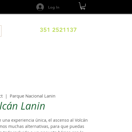
Log In
351 2521137
DESTINOS
CALENDARIO
Términos y Condiciones
ct
  |  
Parque Nacional Lanin
lcán Lanin
e una experiencia única, el ascenso al Volcán
cemos muchas alternativas, para que puedas