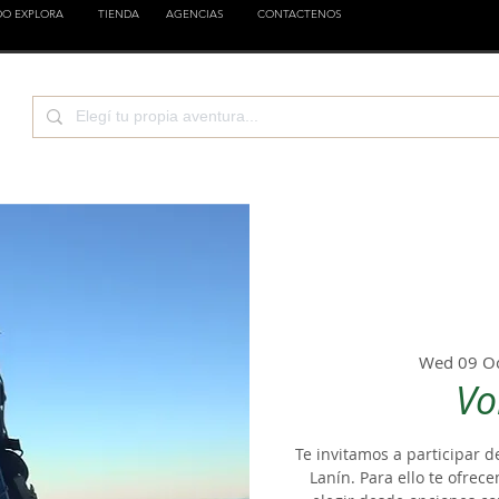
DO EXPLORA
TIENDA
AGENCIAS
CONTACTENOS
CIENCIA
EMPRESAS
FAMILIA
ESTILOS
Wed 09 O
Vo
Te invitamos a participar d
Lanín. Para ello te ofre