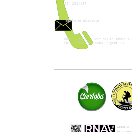
351 2521137
info@ecotrek.com.ar
Ruta 5 - KM. 39 - Terminal de Omnibus (
Villa La Bolsa (Córdoba - Argentina)
ABRIENDO 
Prestador