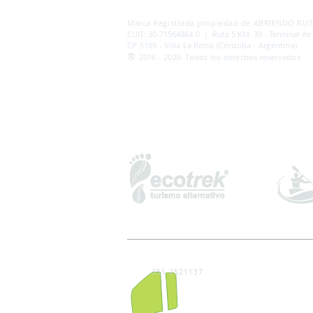
AB
RI
ENDORUTAS.COM E.V.T.
- LEG.17.126 - DI
Marca Registrada propiedad de ABRIENDO RUTA
CUIT: 30-71564864-0 | Ruta 5 KM. 39 - Terminal de
CP 5189 - Villa La Bolsa (Córdoba - Argentina)
®
2016 - 2026. Todos los derechos reservados.
351 2521137