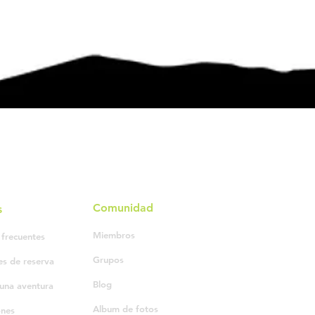
Comunidad
s
Miembros
 frecuentes
Grupos
es de reserva
Blog
una aventura
Album de fotos
ones