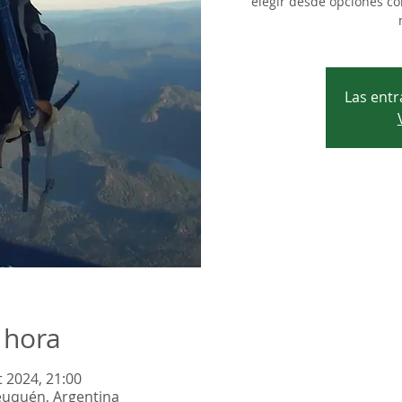
elegir desde opciones co
Las entr
 hora
t 2024, 21:00
euquén, Argentina