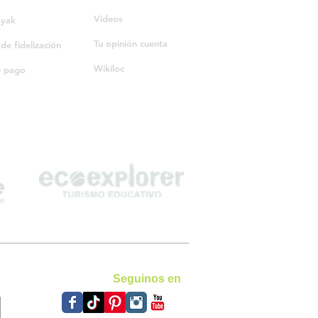
Videos
ayak
Tu opinión cuenta
e fidelización
Wikiloc
e pago
Seguinos en