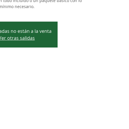
n todo incluido o un paquete básico con lo
mínimo necesario.
adas no están a la venta
Ver otras salidas