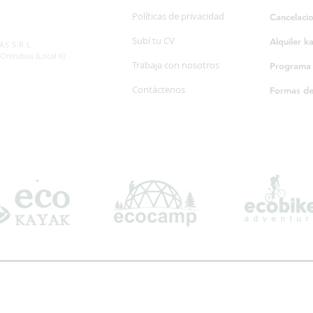
Políticas de privacidad
Cancelaci
SP. 595/20
Subí tu CV
Alquiler k
S S.R.L.
 Omnibus (Local 6)
Trabaja con nosotros
Programa d
Contáctenos
Formas d
Suscribite a nuestro boletín informativo
*