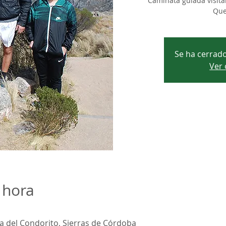
Caminata guiada visita
Que
Se ha cerrado 
Ver 
 hora
 del Condorito, Sierras de Córdoba