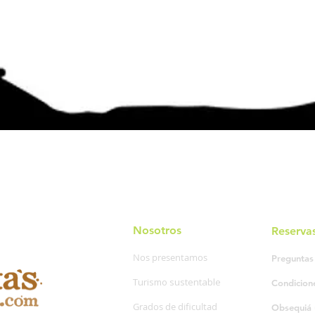
Nosotros
Reserva
Nos presentamos
Preguntas
Turismo sustentable
Condicion
Grados de dificultad
Obsequiá 