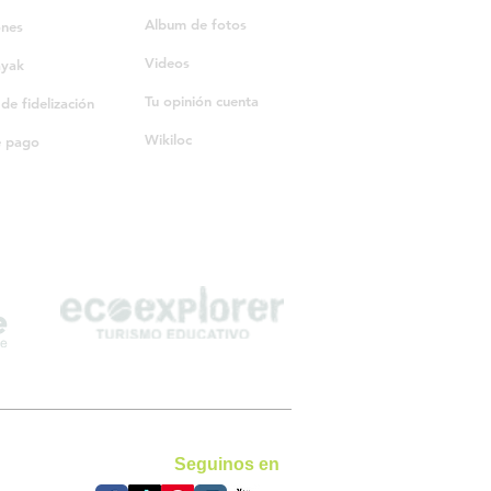
Album de fotos
ones
Videos
ayak
Tu opinión cuenta
e fidelización
Wikiloc
e pago
Seguinos en