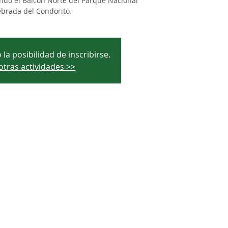
ndo el Balcón Norte del Parque Nacional
brada del Condorito.
la posibilidad de inscribirse.
otras actividades >>