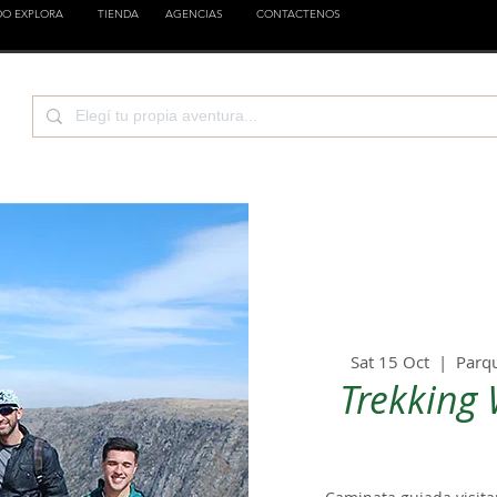
DO EXPLORA
TIENDA
AGENCIAS
CONTACTENOS
CIENCIA
EMPRESAS
FAMILIA
ESTILOS
Sat 15 Oct
  |  
Parq
Trekking