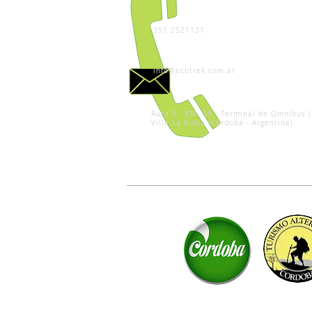
351 2521137
info@ecotrek.com.ar
Ruta 5 - KM. 39 - Terminal de Omnibus (
Villa La Bolsa (Córdoba - Argentina)