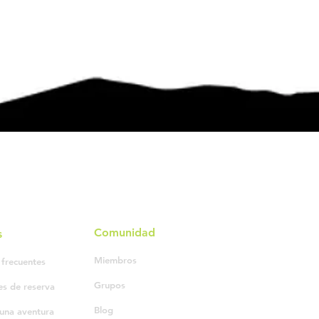
Comunidad
s
Miembros
 frecuentes
Grupos
es de reserva
Blog
una aventura