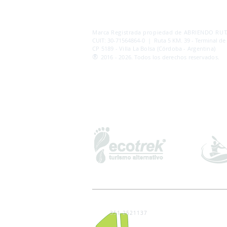
AB
RI
ENDORUTAS.COM E.V.T.
- LEG.17.126 - DI
Marca Registrada propiedad de ABRIENDO RUTA
CUIT: 30-71564864-0 | Ruta 5 KM. 39 - Terminal de
CP 5189 - Villa La Bolsa (Córdoba - Argentina)
®
2016 - 2026. Todos los derechos reservados.
351 2521137