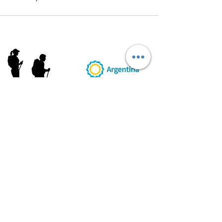
AB
RI
ENDORUTAS.COM E.V.T.
- LEG.17.126 - DISP. 595/20
Marca Registrada propiedad de ABRIENDO RUTAS S.R.L.
CUIT:
30-71564864-0
| Ruta 5 KM. 39 - Terminal de Omnibus (Local 6)
CP 5189 - Villa La Bolsa (Córdoba - Argentina)
®
2016 - 2026
. Todos los derechos reservados.