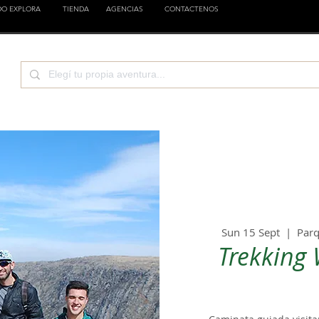
DO EXPLORA
TIENDA
AGENCIAS
CONTACTENOS
CIENCIA
EMPRESAS
FAMILIA
ESTILOS
Sun 15 Sept
  |  
Parq
Trekking