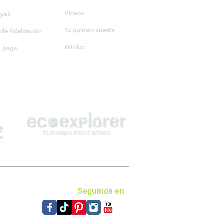
Videos
ayak
Tu opinión cuenta
e fidelización
Wikiloc
e pago
Seguinos en