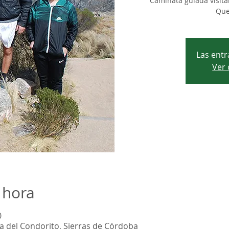
Caminata guiada visita
Que
Las entr
Ver 
 hora
0
 del Condorito, Sierras de Córdoba