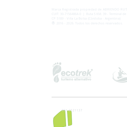
AB
RI
ENDORUTAS.COM E.V.T.
- LEG.17.126 - DI
Marca Registrada propiedad de ABRIENDO RUTA
CUIT: 30-71564864-0 | Ruta 5 KM. 39 - Terminal de
CP 5189 - Villa La Bolsa (Córdoba - Argentina)
®
2016 - 2026. Todos los derechos reservados.
351 2521137