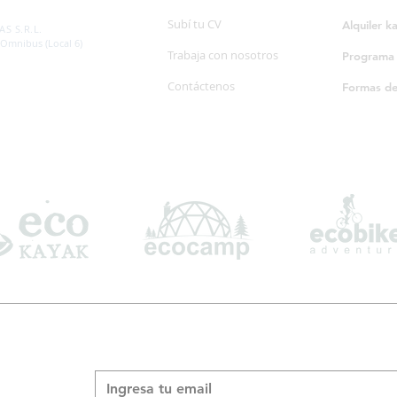
SP. 595/20
Subí tu CV
Alquiler k
S S.R.L.
 Omnibus (Local 6)
Trabaja con nosotros
Programa d
Contáctenos
Formas d
Suscribite a nuestro boletín informativo
*