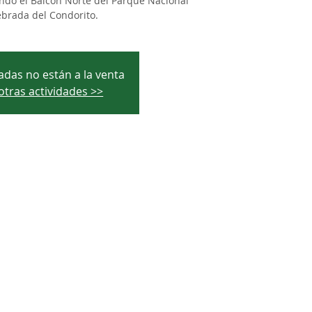
ndo el Balcón Norte del Parque Nacional
brada del Condorito.
adas no están a la venta
otras actividades >>