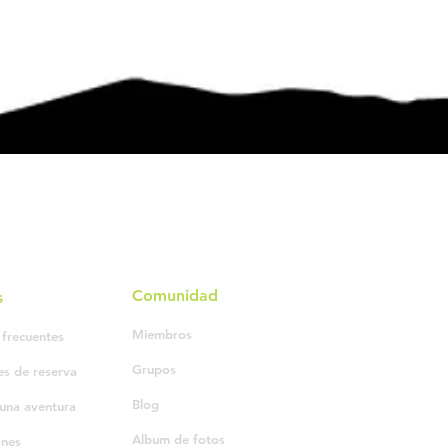
Comunidad
s
Miembros
 frecuentes
Grupos
es de reserva
Blog
una aventura
Album de fotos
ones