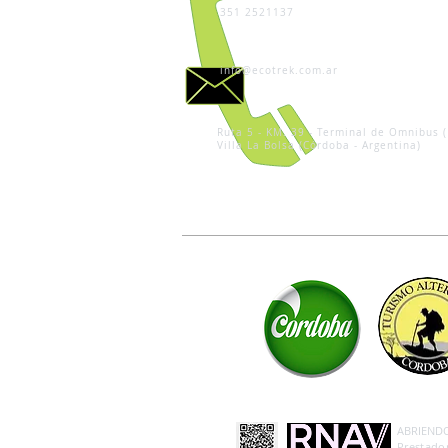
351 2521137
info@ecotrek.com.ar
Ruta 5 - KM. 39 - Terminal de Omnibus (
Villa La Bolsa (Córdoba - Argentina)
ABRIENDO 
Prestador