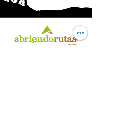
AB
RI
ENDORUTAS.COM E.V.T.
- LEG.17.126 - DISP. 595/20
Marca Registrada propiedad de ABRIENDO RUTAS S.R.L.
CUIT:
30-71564864-0
| Ruta 5 KM. 39 - Terminal de Omnibus (Local 6)
CP 5189 - Villa La Bolsa (Córdoba - Argentina)
®
2016 - 2026
. Todos los derechos reservados.
Suscribite a nuestro boletín
informativo
*