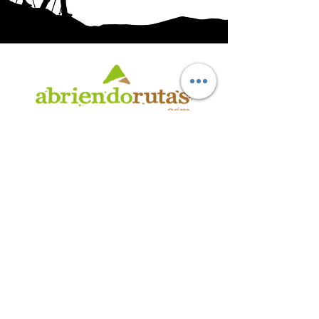
AB
RI
ENDORUTAS.COM E.V.T.
- LEG.17.126 - DISP. 595/20
Marca Registrada propiedad de ABRIENDO RUTAS S.R.L.
CUIT:
30-71564864-0
| Ruta 5 KM. 39 - Terminal de Omnibus (Local 6)
CP 5189 - Villa La Bolsa (Córdoba - Argentina)
®
2016 - 2026
. Todos los derechos reservados.
Suscribite a nuestro boletín
informativo
*