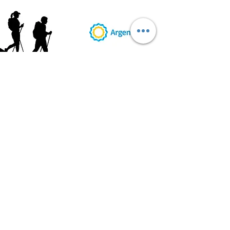
AB
RI
ENDORUTAS.COM E.V.T.
- LEG.17.126 - DISP. 595/20
Marca Registrada propiedad de ABRIENDO RUTAS S.R.L.
CUIT:
30-71564864-0
| Ruta 5 KM. 39 - Terminal de Omnibus (Local 6)
CP 5189 - Villa La Bolsa (Córdoba - Argentina)
®
2016 - 2026
. Todos los derechos reservados.