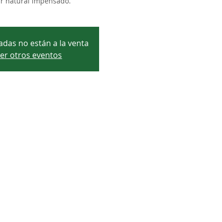
ar natural impensado.
adas no están a la venta
er otros eventos