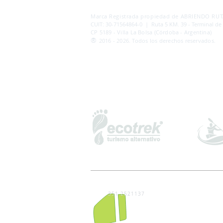
AB
RI
ENDORUTAS.COM E.V.T.
- LEG.17.126 - DI
Marca Registrada propiedad de ABRIENDO RUTA
CUIT: 30-71564864-0 | Ruta 5 KM. 39 - Terminal de
CP 5189 - Villa La Bolsa (Córdoba - Argentina)
®
2016 - 2026. Todos los derechos reservados.
351 2521137