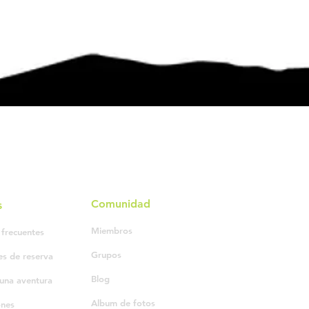
Comunidad
s
Miembros
 frecuentes
Grupos
es de reserva
Blog
una aventura
Album de fotos
ones