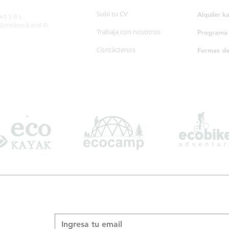
SP. 595/20
Subí tu CV
Alquiler k
S S.R.L.
 Omnibus (Local 6)
Trabaja con nosotros
Programa d
Contáctenos
Formas d
Suscribite a nuestro boletín informativo
*