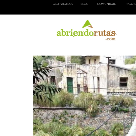
ACTIVIDADES
BLOG
COMUNIDAD
RICAR
NATURALEZA
EDUCACION
CULTURA
AVENTURA