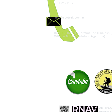
351 2521137
info@ecotrek.com.ar
Ruta 5 - KM. 39 - Terminal de Omnibus (
Villa La Bolsa (Córdoba - Argentina)
ABRIENDO 
Prestador