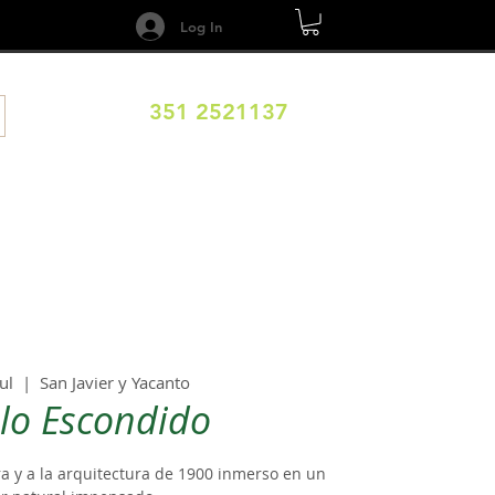
Log In
351 2521137
DESTINOS
CALENDARIO
Términos y Condiciones
ul
  |  
San Javier y Yacanto
lo Escondido
era y a la arquitectura de 1900 inmerso en un