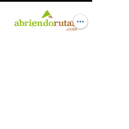
AB
RI
ENDORUTAS.COM E.V.T.
- LEG.17.126 - DISP. 595/20
Marca Registrada propiedad de ABRIENDO RUTAS S.R.L.
CUIT:
30-71564864-0
| Ruta 5 KM. 39 - Terminal de Omnibus (Local 6)
CP 5189 - Villa La Bolsa (Córdoba - Argentina)
®
2016 - 2026
. Todos los derechos reservados.
Suscribite a nuestro boletín
informativo
*