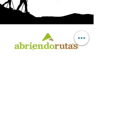
AB
RI
ENDORUTAS.COM E.V.T.
- LEG.17.126 - DISP. 595/20
Marca Registrada propiedad de ABRIENDO RUTAS S.R.L.
CUIT:
30-71564864-0
| Ruta 5 KM. 39 - Terminal de Omnibus (Local 6)
CP 5189 - Villa La Bolsa (Córdoba - Argentina)
®
2016 - 2026
. Todos los derechos reservados.
Suscribite a nuestro boletín