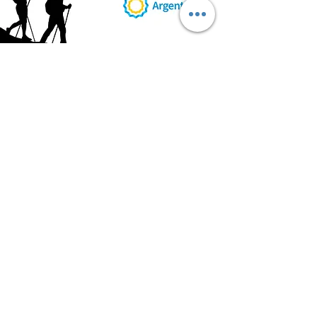
AB
RI
ENDORUTAS.COM E.V.T.
- LEG.17.126 - DISP. 595/20
Marca Registrada propiedad de ABRIENDO RUTAS S.R.L.
CUIT:
30-71564864-0
| Ruta 5 KM. 39 - Terminal de Omnibus (Local 6)
CP 5189 - Villa La Bolsa (Córdoba - Argentina)
®
2016 - 2026
. Todos los derechos reservados.