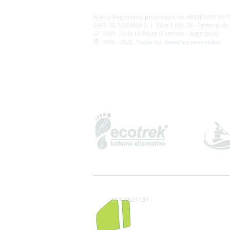
AB
RI
ENDORUTAS.COM E.V.T.
- LEG.17.126 - DI
Marca Registrada propiedad de ABRIENDO RUTA
CUIT: 30-71564864-0 | Ruta 5 KM. 39 - Terminal de
CP 5189 - Villa La Bolsa (Córdoba - Argentina)
®
2016 - 2026. Todos los derechos reservados.
351 2521137