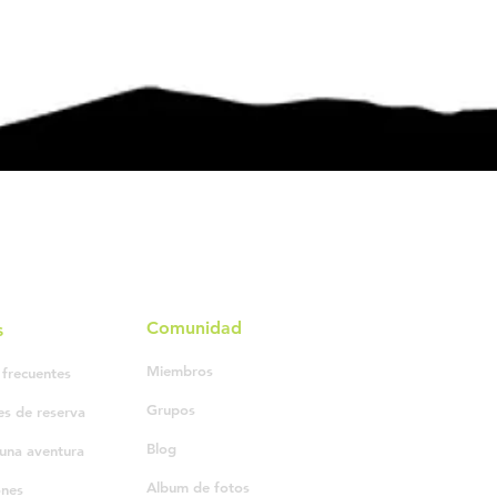
Comunidad
s
Miembros
 frecuentes
Grupos
es de reserva
Blog
una aventura
Album de fotos
ones