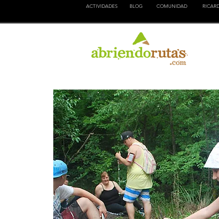
ACTIVIDADES
BLOG
COMUNIDAD
RICAR
NATURALEZA
EDUCACION
CULTURA
AVENTURA