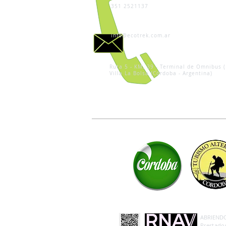
351 2521137
info@ecotrek.com.ar
Ruta 5 - KM. 39 - Terminal de Omnibus (
Villa La Bolsa (Córdoba - Argentina)
ABRIENDO 
Prestador