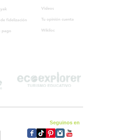
Videos
ayak
Tu opinión cuenta
e fidelización
Wikiloc
e pago
Seguinos en