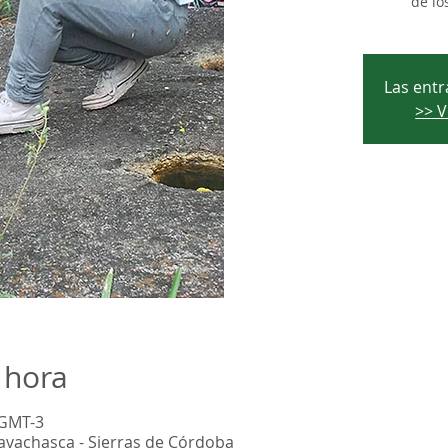
de lo
Las entr
>> V
 hora
 GMT-3
aravachasca - Sierras de Córdoba