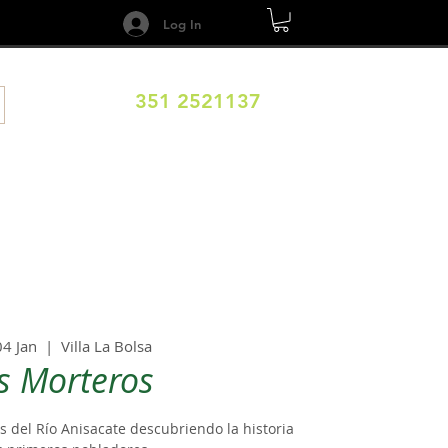
Log In
351 2521137
DESTINOS
CALENDARIO
Términos y Condiciones
04 Jan
  |  
Villa La Bolsa
s Morteros
 del Río Anisacate descubriendo la historia