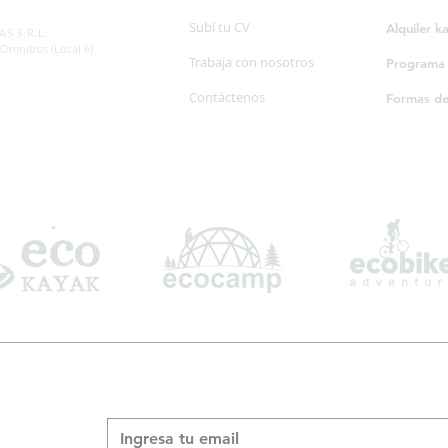
SP. 595/20
Subí tu CV
Alquiler k
S S.R.L.
 Omnibus (Local 6)
Trabaja con nosotros
Programa d
Contáctenos
Formas d
Suscribite a nuestro boletín informativo
*