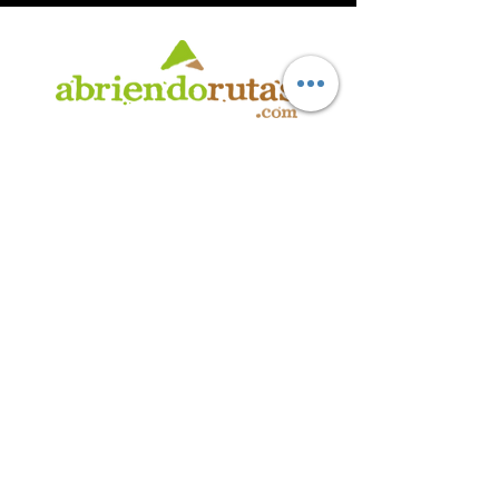
AB
RI
ENDORUTAS.COM E.V.T.
- LEG.17.126 - DISP. 595/20
Marca Registrada propiedad de ABRIENDO RUTAS S.R.L.
CUIT:
30-71564864-0
| Ruta 5 KM. 39 - Terminal de Omnibus (Local 6)
CP 5189 - Villa La Bolsa (Córdoba - Argentina)
®
2016 - 2026
. Todos los derechos reservados.
Suscribite a nuestro boletín
informativo
*