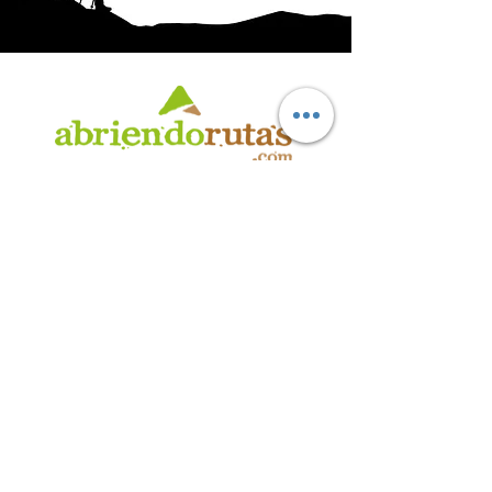
AB
RI
ENDORUTAS.COM E.V.T.
- LEG.17.126 - DISP. 595/20
Marca Registrada propiedad de ABRIENDO RUTAS S.R.L.
CUIT:
30-71564864-0
| Ruta 5 KM. 39 - Terminal de Omnibus (Local 6)
CP 5189 - Villa La Bolsa (Córdoba - Argentina)
®
2016 - 2026
. Todos los derechos reservados.
Suscribite a nuestro boletín
informativo
*