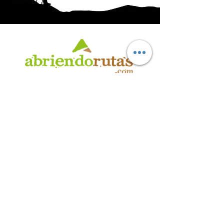
AB
RI
ENDORUTAS.COM E.V.T.
- LEG.17.126 - DISP. 595/20
Marca Registrada propiedad de ABRIENDO RUTAS S.R.L.
CUIT:
30-71564864-0
| Ruta 5 KM. 39 - Terminal de Omnibus (Local 6)
CP 5189 - Villa La Bolsa (Córdoba - Argentina)
®
2016 - 2026
. Todos los derechos reservados.
Suscribite a nuestro boletín
informativo
*