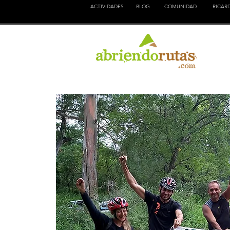
ACTIVIDADES
BLOG
COMUNIDAD
RICAR
NATURALEZA
EDUCACION
CULTURA
AVENTURA