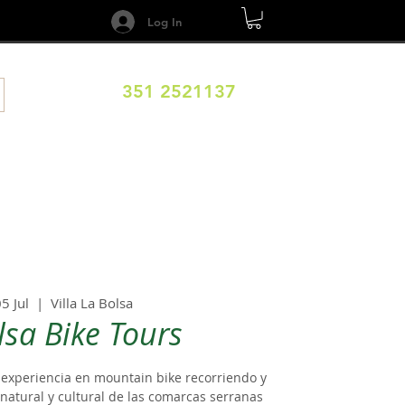
Log In
351 2521137
DESTINOS
CALENDARIO
Términos y Condiciones
05 Jul
  |  
Villa La Bolsa
lsa Bike Tours
 experiencia en mountain bike recorriendo y
natural y cultural de las comarcas serranas