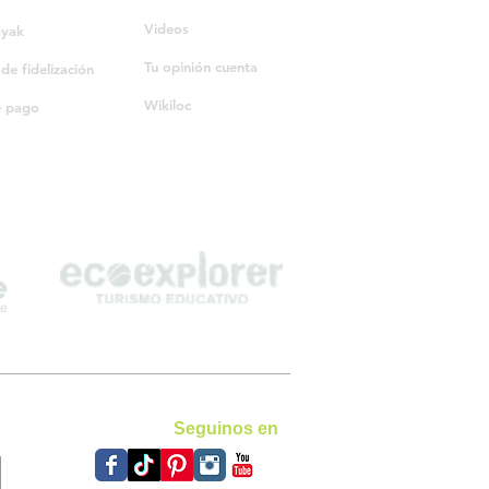
Videos
ayak
Tu opinión cuenta
e fidelización
Wikiloc
e pago
Seguinos en