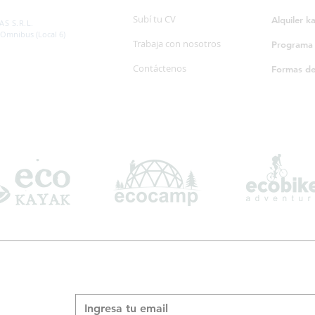
SP. 595/20
Subí tu CV
Alquiler k
S S.R.L.
 Omnibus (Local 6)
Trabaja con nosotros
Programa d
Contáctenos
Formas d
Suscribite a nuestro boletín informativo
*