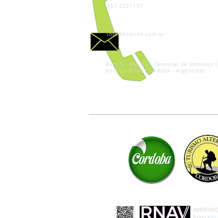
351 2521137
info@ecotrek.com.ar
Ruta 5 - KM. 39 - Terminal de Omnibus (
Villa La Bolsa (Córdoba - Argentina)
ABRIENDO 
Prestador