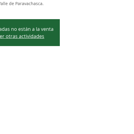
Valle de Paravachasca.
adas no están a la venta
er otras actividades