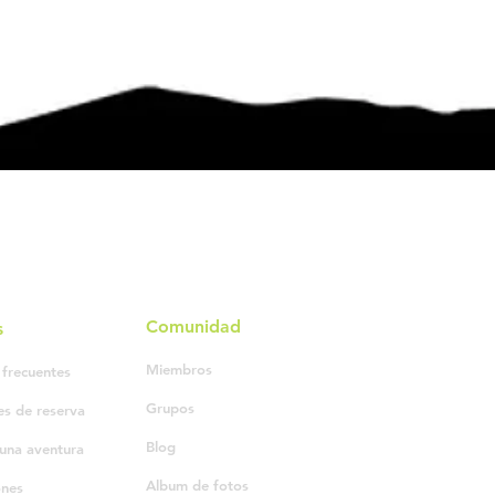
Comunidad
s
Miembros
 frecuentes
Grupos
es de reserva
Blog
una aventura
Album de fotos
ones