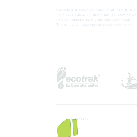
AB
RI
ENDORUTAS.COM E.V.T.
- LEG.17.126 - DI
Marca Registrada propiedad de ABRIENDO RUTA
CUIT: 30-71564864-0 | Ruta 5 KM. 39 - Terminal de
CP 5189 - Villa La Bolsa (Córdoba - Argentina)
®
2016 - 2026. Todos los derechos reservados.
351 2521137