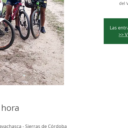
del 
Las entr
>> V
 hora
aravachasca - Sierras de Córdoba