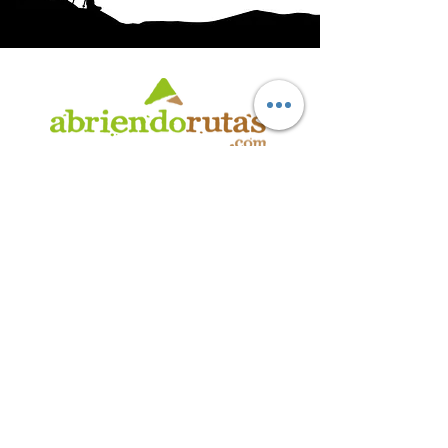
AB
RI
ENDORUTAS.COM E.V.T.
- LEG.17.126 - DISP. 595/20
Marca Registrada propiedad de ABRIENDO RUTAS S.R.L.
CUIT:
30-71564864-0
| Ruta 5 KM. 39 - Terminal de Omnibus (Local 6)
CP 5189 - Villa La Bolsa (Córdoba - Argentina)
®
2016 - 2026
. Todos los derechos reservados.
Suscribite a nuestro boletín
informativo
*