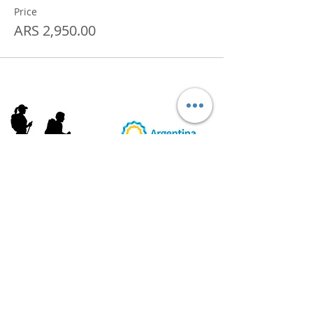
Price
ARS 2,950.00
AB
RI
ENDORUTAS.COM E.V.T.
- LEG.17.126 - DISP. 595/20
Marca Registrada propiedad de ABRIENDO RUTAS S.R.L.