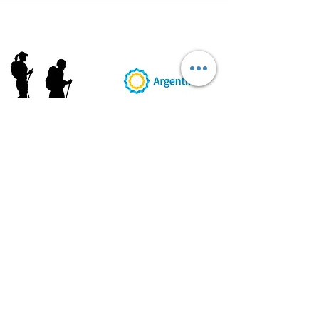
AB
RI
ENDORUTAS.COM E.V.T.
- LEG.17.126 - DISP. 595/20
Marca Registrada propiedad de ABRIENDO RUTAS S.R.L.
CUIT:
30-71564864-0
| Ruta 5 KM. 39 - Terminal de Omnibus (Local 6)
CP 5189 - Villa La Bolsa (Córdoba - Argentina)
®
2016 - 2026
. Todos los derechos reservados.