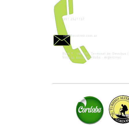
351 2521137
info@ecotrek.com.ar
Ruta 5 - KM. 39 - Terminal de Omnibus (
Villa La Bolsa (Córdoba - Argentina)