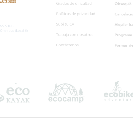
Grados de dificultad
Obsequiá 
Políticas de privacidad
Cancelaci
SP. 595/20
Subí tu CV
Alquiler k
S S.R.L.
 Omnibus (Local 6)
Trabaja con nosotros
Programa d
Contáctenos
Formas d