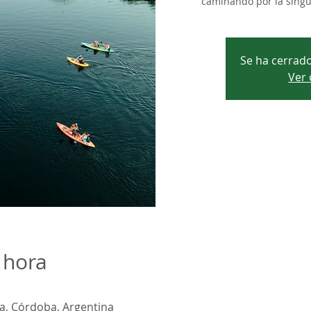
caminando por la singul
Se ha cerrado
Ver 
 hora
a, Córdoba, Argentina