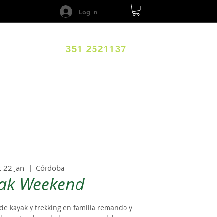
Log In
351 2521137
DESTINOS
CALENDARIO
Términos y Condiciones
t 22 Jan
  |  
Córdoba
ak Weekend
de kayak y trekking en familia remando y