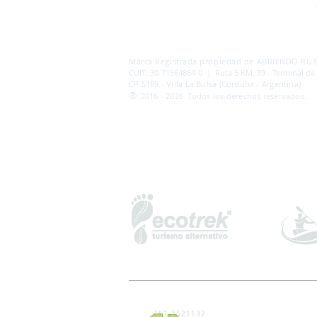
AB
RI
ENDORUTAS.COM E.V.T.
- LEG.17.126 - DI
Marca Registrada propiedad de ABRIENDO RUTA
CUIT: 30-71564864-0 | Ruta 5 KM. 39 - Terminal de
CP 5189 - Villa La Bolsa (Córdoba - Argentina)
®
2016 - 2026. Todos los derechos reservados.
351 2521137