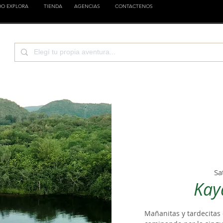
DO EXPLORA
TIENDA
AGENCIAS
CONTACTENOS
CIENCIA
EMPRESAS
FAMILIA
ESTILOS
Sa
Kay
Mañanitas y tardecitas 