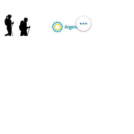
AB
RI
ENDORUTAS.COM E.V.T.
- LEG.17.126 - DISP. 595/20
Marca Registrada propiedad de ABRIENDO RUTAS S.R.L.
CUIT:
30-71564864-0
| Ruta 5 KM. 39 - Terminal de Omnibus (Local 6)
CP 5189 - Villa La Bolsa (Córdoba - Argentina)
®
2016 - 2026
. Todos los derechos reservados.