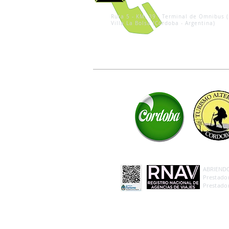
Ruta 5 - KM. 39 - Terminal de Omnibus (
Villa La Bolsa (Córdoba - Argentina)
ABRIENDO 
Prestador
Prestador