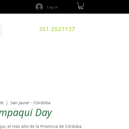
Log In
351 2521137
DESTINOS
CALENDARIO
Términos y Condiciones
eb
  |  
San Javier - Córdoba
mpaqui Day
ui, el más alto de la Provincia de Córdoba.