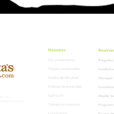
Nosotros
Reserva
Nos presentamos
Preguntas
Turismo sustentable
Condicion
Grados de dificultad
Obsequiá 
Políticas de privacidad
Cancelaci
SP. 595/20
Subí tu CV
Alquiler k
S S.R.L.
 Omnibus (Local 6)
Trabaja con nosotros
Programa d
Contáctenos
Formas d