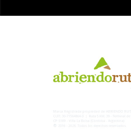
AB
RI
ENDORUTAS.COM E.V.T.
- LEG.17.126 - DI
Marca Registrada propiedad de ABRIENDO RUTA
CUIT: 30-71564864-0 | Ruta 5 KM. 39 - Terminal de
CP 5189 - Villa La Bolsa (Córdoba - Argentina)
®
2016 - 2026. Todos los derechos reservados.