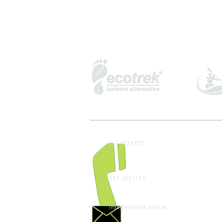
351 2521137
351 2521137
info@ecotrek.com.ar