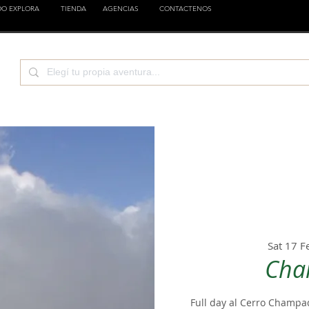
DO EXPLORA
TIENDA
AGENCIAS
CONTACTENOS
CIENCIA
EMPRESAS
FAMILIA
ESTILOS
Sat 17 F
Cha
Full day al Cerro Champaq