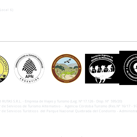
Local 6)
RUTAS S.R.L. - Empresa de Viajes y Turismo (Leg. Nº 17.126 - Disp. Nº 595/20)
 de Servicios de Turismo Alternativo - Agencia Córdoba Turismo (Res.Nº 16/17 - 97
 de Servicios Turísticos del Parque Nacional Quebrada del Condorito - Administra