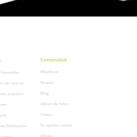
Comunidad
s
Miembros
 frecuentes
Grupos
es de reserva
Blog
una aventura
Album de fotos
ones
Videos
ayak
Tu opinión cuenta
e fidelización
Wikiloc
e pago