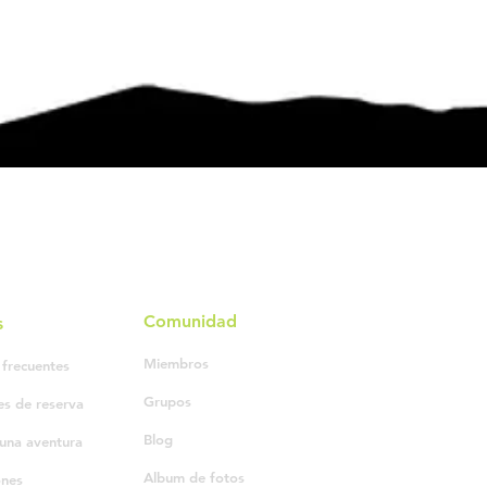
Comunidad
s
Miembros
 frecuentes
Grupos
es de reserva
Blog
una aventura
Album de fotos
ones