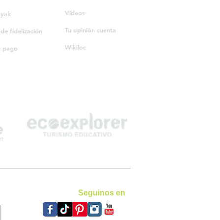
Videos
ayak
Tu opinión cuenta
e fidelización
Wikiloc
e pago
Seguinos en