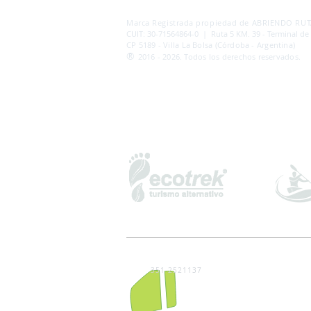
AB
RI
ENDORUTAS.COM E.V.T.
- LEG.17.126 - DI
Marca Registrada propiedad de ABRIENDO RUTA
CUIT: 30-71564864-0 | Ruta 5 KM. 39 - Terminal de
CP 5189 - Villa La Bolsa (Córdoba - Argentina)
®
2016 - 2026. Todos los derechos reservados.
351 2521137