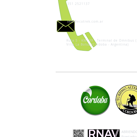
351 2521137
info@ecotrek.com.ar
Ruta 5 - KM. 39 - Terminal de Omnibus (
Villa La Bolsa (Córdoba - Argentina)
ABRIENDO 
Prestador