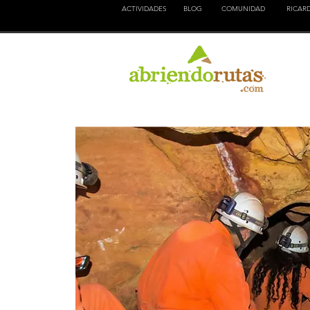
ACTIVIDADES
BLOG
COMUNIDAD
RICAR
NATURALEZA
EDUCACION
CULTURA
AVENTURA