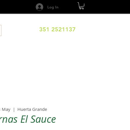
Log In
351 2521137
DESTINOS
CALENDARIO
Términos y Condiciones
8 May
  |  
Huerta Grande
rnas El Sauce