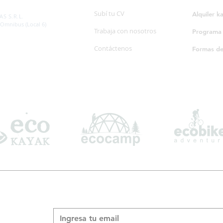
SP. 595/20
Subí tu CV
Alquiler k
S S.R.L.
 Omnibus (Local 6)
Trabaja con nosotros
Programa d
Contáctenos
Formas d
Suscribite a nuestro boletín informativo
*