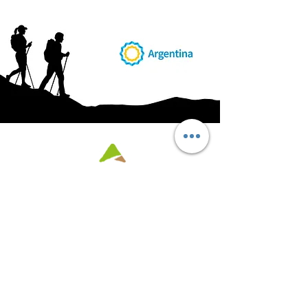
AB
RI
ENDORUTAS.COM E.V.T.
- LEG.17.126 - DISP. 595/20
Marca Registrada propiedad de ABRIENDO RUTAS S.R.L.
CUIT:
30-71564864-0
| Ruta 5 KM. 39 - Terminal de Omnibus (Local 6)
CP 5189 - Villa La Bolsa (Córdoba - Argentina)
®
2016 - 2026
. Todos los derechos reservados.