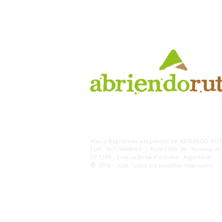
AB
RI
ENDORUTAS.COM E.V.T.
- LEG.17.126 - DI
Marca Registrada propiedad de ABRIENDO RUTA
CUIT: 30-71564864-0 | Ruta 5 KM. 39 - Terminal de
CP 5189 - Villa La Bolsa (Córdoba - Argentina)
®
2016 - 2026. Todos los derechos reservados.