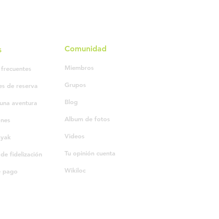
Comunidad
s
Miembros
 frecuentes
Grupos
es de reserva
Blog
una aventura
Album de fotos
ones
Videos
ayak
Tu opinión cuenta
e fidelización
Wikiloc
e pago