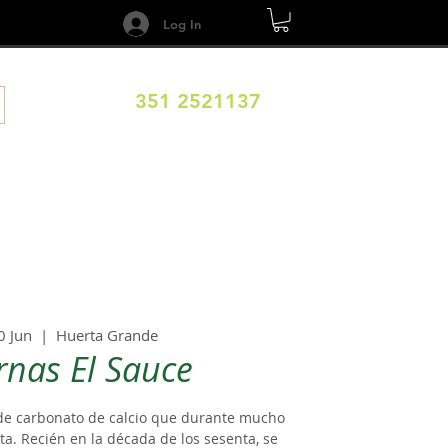
Log In
351 2521137
DESTINOS
CALENDARIO
Términos y Condiciones
0 Jun
  |  
Huerta Grande
rnas El Sauce
 de carbonato de calcio que durante mucho
a. Recién en la década de los sesenta, se