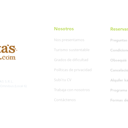
Nosotros
Reserva
Nos presentamos
Preguntas
Turismo sustentable
Condicion
Grados de dificultad
Obsequiá 
Políticas de privacidad
Cancelaci
SP. 595/20
Subí tu CV
Alquiler k
S S.R.L.
 Omnibus (Local 6)
Trabaja con nosotros
Programa d
Contáctenos
Formas d