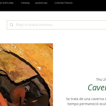
DO EXPLORA
TIENDA
AGENCIAS
CONTACTENOS
CIENCIA
EMPRESAS
FAMILIA
ESTILOS
Thu 2
Cave
Se trata de una caverna
tiempo permaneció ocult