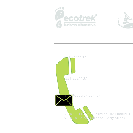
351 2521137
351 2521137
info@ecotrek.com.ar
Ruta 5 - KM. 39 - Terminal de Omnibus (
Villa La Bolsa (Córdoba - Argentina)