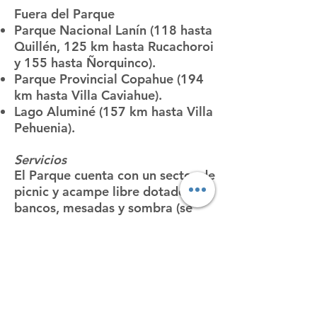
Fuera del Parque
Parque Nacional Lanín (118 hasta
Quillén, 125 km hasta Rucachoroi
y 155 hasta Ñorquinco).
Parque Provincial Copahue (194
km hasta Villa Caviahue).
Lago Aluminé (157 km hasta Villa
Pehuenia).
Servicios
El Parque cuenta con un sector de
picnic y acampe libre dotado de
bancos, mesadas y sombra (se
recomienda llevar agua potable y
leña, ya que en el área protegida
sólo hay agua salobre y está
prohibida la extracción leñera).
Zapala, a 30 km, ofrece hoteles,
hosterías, restaurantes,