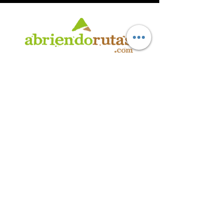
AB
RI
ENDORUTAS.COM E.V.T.
- LEG.17.126 - DISP. 595/20
Marca Registrada propiedad de ABRIENDO RUTAS S.R.L.
CUIT:
30-71564864-0
| Ruta 5 KM. 39 - Terminal de Omnibus (Local 6)
CP 5189 - Villa La Bolsa (Córdoba - Argentina)
®
2016 - 2026
. Todos los derechos reservados.
Suscribite a nuestro boletín
informativo
*