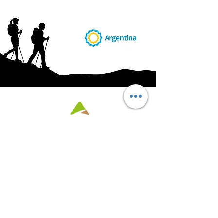
AB
RI
ENDORUTAS.COM E.V.T.
- LEG.17.126 - DISP. 595/20
Marca Registrada propiedad de ABRIENDO RUTAS S.R.L.
CUIT:
30-71564864-0
| Ruta 5 KM. 39 - Terminal de Omnibus (Local 6)
CP 5189 - Villa La Bolsa (Córdoba - Argentina)
®
2016 - 2026
. Todos los derechos reservados.